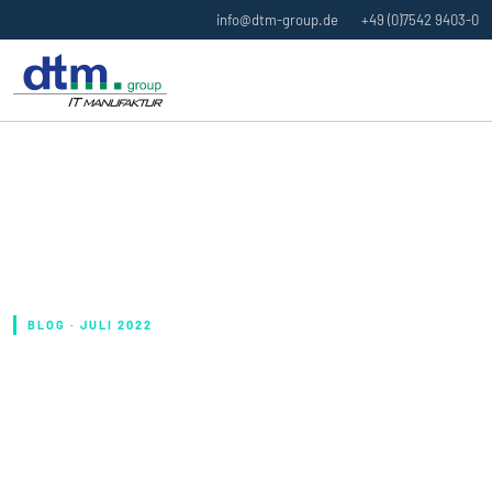
info@dtm-group.de
+49 (0)7542 9403-0
BLOG · JULI 2022
DIE BLOCKCHAIN TEIL 3 – NON-
FUNGIBLE TOKENS (NFT)