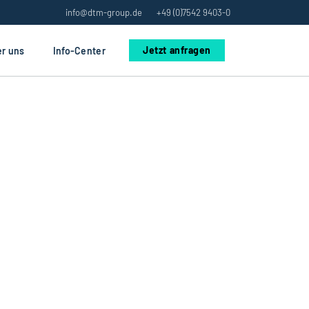
info@dtm-group.de
+49 (0)7542 9403-0
Jetzt anfragen
r uns
Info-Center