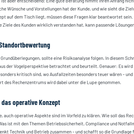
 ist aber entscheidend: Eine gute Beratung nimmt ihren Anfang nicht
he Wünsche und Vorstellungen hat der Kunde, und wie sieht die Ziel
ept auf dem Tisch liegt, müssen diese Fragen klar beantwortet sein.
e Ziele des Kunden wirklich verstanden hat, kann passende Lösunge
 Standortbewertung
 Grundüberlegungen, sollte eine Risikoanalyse folgen. In diesem Schr
 der Vogelperspektive betrachtet und beurteilt. Genauer: Es wird 
onders kritisch sind, wo Ausfallzeiten besonders teuer wären – un
ort des Rechenzentrums wird dabei unter die Lupe genommen.
 das operative Konzept
e, auch operative Aspekte sind im Vorfeld zu klären. Wie soll das R
as ist mit den Themen Betriebssicherheit, Compliance und Notfal
enkt Technik und Betrieb zusammen – und schafft so die Grundlage 