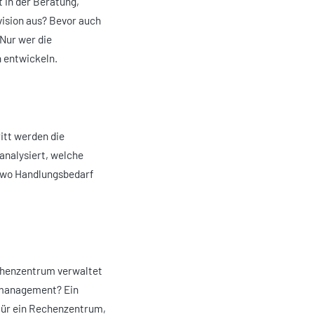
 in der Beratung,
vision aus? Bevor auch
 Nur wer die
n entwickeln.
itt werden die
analysiert, welche
d wo Handlungsbedarf
echenzentrum verwaltet
lmanagement? Ein
für ein Rechenzentrum,