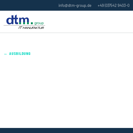
info@dtm-group.de
+49 (0)7542 9403-0
← AUSBILDUNG
AUSBILDUNG ZUM FACHINFORMATIKER/IN
SYSTEMINTEGRATION (M/W/D)
Bei uns planst, installierst und betreust du IT-Systeme, die
den digitalen Alltag unserer Kunden am Laufen halten.
Standort Meckenbeuren · Start 01.09.2026 · Top
Übernahmechancen