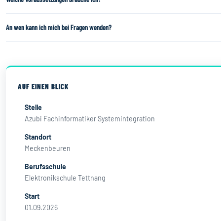
Studium.
an – das schätzen unsere Azubis besonders. Entdecke die persönlichen
Erfolgsstories
unserer Mitarbeiter.
Du solltest die Mittlere Reife oder (Fach-)Abitur mitbringen, ein gutes
An wen kann ich mich bei Fragen wenden?
technisches und mathematisches Verständnis haben und Deutsch flie
sprechen. Gute Englischkenntnisse sind ein Plus.
Gerne an
Jasmin Horn
: Tel. +49 7542 9403-63 · personal@dtm-group.de
AUF EINEN BLICK
Stelle
Azubi Fachinformatiker Systemintegration
Standort
Meckenbeuren
Berufsschule
Elektronikschule Tettnang
Start
01.09.2026